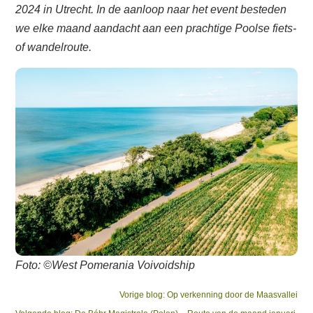
2024 in Utrecht. In de aanloop naar het event besteden
we elke maand aandacht aan een prachtige Poolse fiets-
of wandelroute.
Foto: ©West Pomerania Voivoidship
Bericht
Previous
Vorige blog:
Op verkenning door de Maasvallei
Next
post: