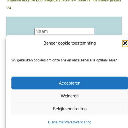
Volgende blog:
De Bóbr Magistrala (Polen) – Route van de maand januari
navigatie
post:
‘24
Beheer cookie toestemming
Wij gebruiken cookies om onze site en onze service te optimaliseren.
Inschrijven nieuwsbrief
Accepteren
Privacyverklaring
Weigeren
Disclaimer
Over Ons
Bekijk voorkeuren
Adverteren
Disclaimer
Privacyverklaring
Facebook
Instagram