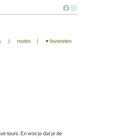
Facebook
Instagram
s
routes
♥ favorieten
e tours. En wist je dat je de