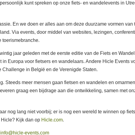
 persoonlijk kunt spreken op onze fiets- en wandelevents in Utr
assie. En we doen er alles aan om deze duurzame vormen van tr
and. Via events, door middel van websites, lezingen, conferentie
de toerismebranche.
wintig jaar geleden met de eerste editie van de Fiets en Wandel
t in Europa voor fietsers en wandelaars. Andere Hicle Events v
 Challenge in België en de Verenigde Staten.
rug. Steeds meer mensen gaan fietsen en wandelen en omarme
 leveren graag een bijdrage aan die ontwikkeling, samen met onze
jaar nog lang niet voorbij; er is nog een wereld te winnen op fie
n Hicle? Kijk dan op
Hicle.com
.
:
info@hicle-events.com