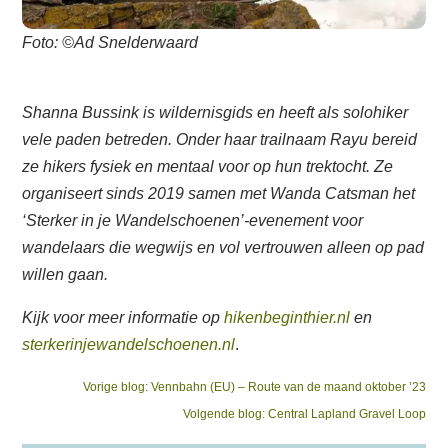
Foto: ©Ad Snelderwaard
Shanna Bussink is wildernisgids en heeft als solohiker
vele paden betreden. Onder haar trailnaam Rayu bereid
ze hikers fysiek en mentaal voor op hun trektocht. Ze
organiseert sinds 2019 samen met Wanda Catsman het
‘Sterker in je Wandelschoenen’-evenement voor
wandelaars die wegwijs en vol vertrouwen alleen op pad
willen gaan.
Kijk voor meer informatie op
hikenbeginthier.nl
en
sterkerinjewandelschoenen.nl
.
Bericht
Previous
Vorige blog:
Vennbahn (EU) – Route van de maand oktober ’23
post:
Next
Volgende blog:
Central Lapland Gravel Loop
navigatie
post: