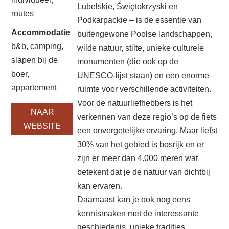
Lubelskie, Świętokrzyski en
routes
Podkarpackie – is de essentie van
Accommodatie
buitengewone Poolse landschappen,
b&b, camping,
wilde natuur, stilte, unieke culturele
slapen bij de
monumenten (die ook op de
boer,
UNESCO-lijst staan) en een enorme
appartement
ruimte voor verschillende activiteiten.
Voor de natuurliefhebbers is het
NAAR
verkennen van deze regio’s op de fiets
WEBSITE
een onvergetelijke ervaring. Maar liefst
30% van het gebied is bosrijk en er
zijn er meer dan 4.000 meren wat
betekent dat je de natuur van dichtbij
kan ervaren.
Daarnaast kan je ook nog eens
kennismaken met de interessante
geschiedenis, unieke tradities,