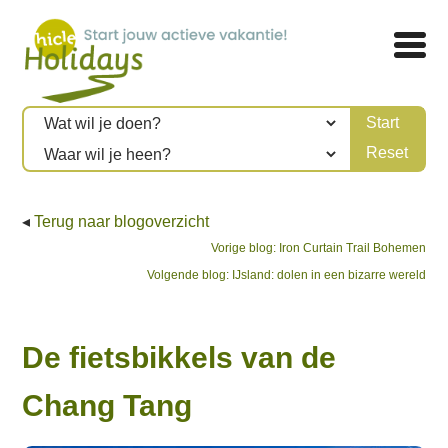
◂
Terug naar blogoverzicht
Bericht
Previous
Vorige blog:
Iron Curtain Trail Bohemen
Next
post:
Volgende blog:
IJsland: dolen in een bizarre wereld
navigatie
post:
De fietsbikkels van de
Chang Tang