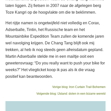
laten liggen. Zij fietsen in 2007 naar de afgelegen berg
Toze Kangri op de hoogvlakte om die te beklimmen.
Het rijtje namen is ongetwijfeld niet volledig en Corax,
Adserballe, Tintin, het Russische team en het
Mountainbike Expedition Team zullen de komende jaren
wel navolging krijgen. De Chang Tang blijft ook mij
trekken, al heb ik nog steeds geen afreisdatum gepland.
Martin Adserballe stelde me in een mailtje ooit een
gewetensvraag: “Do you really want to push your bike for
weeks?” Het vliegticket koop ik pas als ik die vraag
positief kan beantwoorden.
Bericht
Previous
Vorige blog:
Iron Curtain Trail Bohemen
Next
post:
Volgende blog:
IJsland: dolen in een bizarre wereld
navigatie
post: