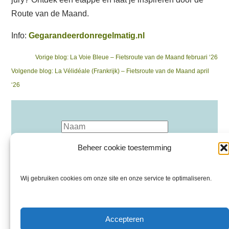
Route van de Maand.
Info:
Gegarandeerdonregelmatig.nl
Bericht
Previous
Vorige blog:
La Voie Bleue – Fietsroute van de Maand februari ‘26
Next
post:
Volgende blog:
La Vélidéale (Frankrijk) – Fietsroute van de Maand april
navigatie
post:
‘26
Beheer cookie toestemming
Wij gebruiken cookies om onze site en onze service te optimaliseren.
Inschrijven nieuwsbrief
Accepteren