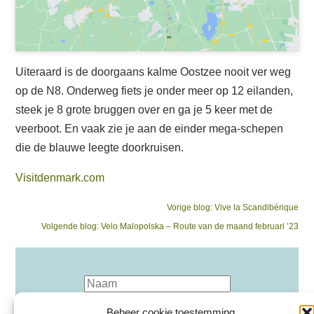
Uiteraard is de doorgaans kalme Oostzee nooit ver weg
op de N8. Onderweg fiets je onder meer op 12 eilanden,
steek je 8 grote bruggen over en ga je 5 keer met de
veerboot. En vaak zie je aan de einder mega-schepen
die de blauwe leegte doorkruisen.
Visitdenmark.com
Bericht
Previous
Vorige blog:
Vive la Scandibérique
Next
post:
Volgende blog:
Velo Malopolska – Route van de maand februari ’23
navigatie
post:
Beheer cookie toestemming