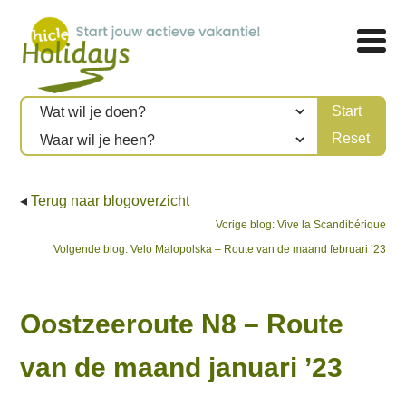
◂
Terug naar blogoverzicht
Bericht
Previous
Vorige blog:
Vive la Scandibérique
Next
post:
Volgende blog:
Velo Malopolska – Route van de maand februari ’23
navigatie
post:
Oostzeeroute N8 – Route
van de maand januari ’23