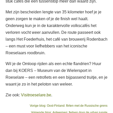
stuk cafés die een tussenstop meer dan waard zijn.
Met zijn bescheiden lengte van 35 kilometer hoef je je
geen zorgen te maken of je de finish wel haalt.
Onderweg kun je in de karaktervolle volkscafés het
verloren vocht weer aanvullen. De route passeert ook
langs Het Foederhuis, het café van brouwerij Rodenbach
– een must voor liefhebbers van het iconische
Roeselaars roodbruin.
Wil je de Omloop rijden als een echte flandrien? Huur
dan bij KOERS – Museum van de Wielersport in
Roeselare – een retrofiets en een bijpassend truitje, en je
waant je zo in het peloton van weleer.
Zie ook:
Visitroeselare.be
.
Bericht
Previous
Vorige blog:
Oost-Finland: flirten met de Russische grens
post:
Next
Volgende blog:
Antwerpen: fietsen door de urban jungle