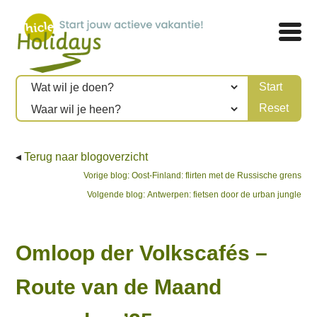
◂
Terug naar blogoverzicht
Bericht
Previous
Vorige blog:
Oost-Finland: flirten met de Russische grens
post:
Next
Volgende blog:
Antwerpen: fietsen door de urban jungle
navigatie
post:
Omloop der Volkscafés –
Route van de Maand