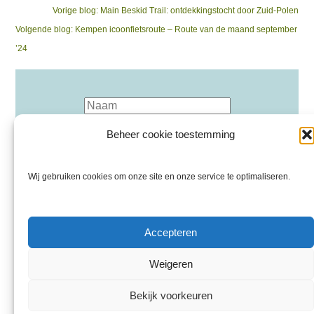
Bericht
Previous
Vorige blog:
Main Beskid Trail: ontdekkingstocht door Zuid-Polen
Next
post:
Volgende blog:
Kempen icoonfietsroute – Route van de maand september
navigatie
post:
’24
Beheer cookie toestemming
Wij gebruiken cookies om onze site en onze service te optimaliseren.
Inschrijven nieuwsbrief
Accepteren
Privacyverklaring
Weigeren
Disclaimer
Over Ons
Bekijk voorkeuren
Adverteren