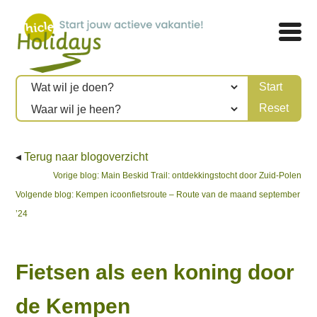
◂
Terug naar blogoverzicht
Bericht
Previous
Vorige blog:
Main Beskid Trail: ontdekkingstocht door Zuid-Polen
Next
post:
Volgende blog:
Kempen icoonfietsroute – Route van de maand september
navigatie
post:
’24
Fietsen als een koning door
de Kempen