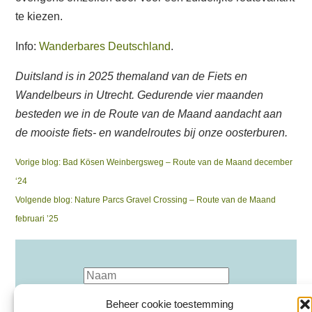
te kiezen.
Info:
Wanderbares Deutschland
.
Duitsland is in 2025 themaland van de Fiets en
Wandelbeurs in Utrecht. Gedurende vier maanden
besteden we in de Route van de Maand aandacht aan
de mooiste fiets- en wandelroutes bij onze oosterburen.
Bericht
Previous
Vorige blog:
Bad Kösen Weinbergsweg – Route van de Maand december
post:
‘24
navigatie
Next
Volgende blog:
Nature Parcs Gravel Crossing – Route van de Maand
post:
februari ’25
Beheer cookie toestemming