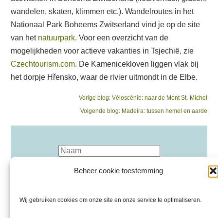
wandelen, skaten, klimmen etc.). Wandelroutes in het
Nationaal Park Boheems Zwitserland vind je op de site
van het
natuurpark
. Voor een overzicht van de
mogelijkheden voor actieve vakanties in Tsjechië, zie
Czechtourism.com
. De Kamenicekloven liggen vlak bij
het dorpje Hřensko, waar de rivier uitmondt in de Elbe.
Bericht
Previous
Vorige blog:
Véloscénie: naar de Mont St.-Michel
post:
Next
Volgende blog:
Madeira: tussen hemel en aarde
navigatie
post:
Beheer cookie toestemming
Wij gebruiken cookies om onze site en onze service te optimaliseren.
Inschrijven nieuwsbrief