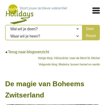
◂
Terug naar blogoverzicht
Bericht
Previous
Vorige blog:
Véloscénie: naar de Mont St.-Michel
post:
Next
Volgende blog:
Madeira: tussen hemel en aarde
navigatie
post:
De magie van Boheems
Zwitserland